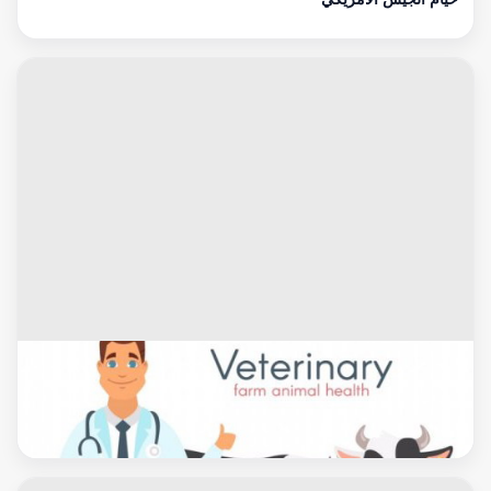
جاموس وابقار
طبيب بيطرى ابقار واغنام