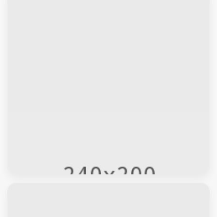
الاغنام والماعز
تركيب بلاط – كربستون – تركيب بلاط متداخل – ابومحمد
55586380 – بلاط متداخل – مقاول بلاط – معلم بلاط – بلاط
موزاييك – تركيب كربستون – بلاط انترلوك – ارضيات انترلوك