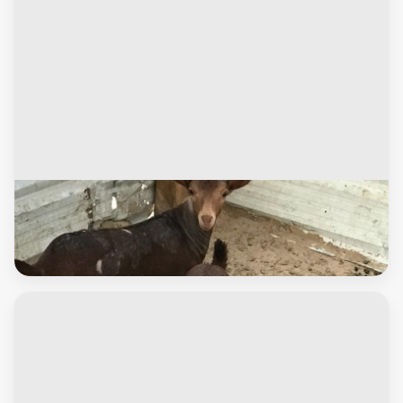
الاغنام والماعز
بربريات صغار وكبار