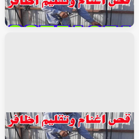
أعلاف
جزغنم-جزصوف-تقليم اظافر-حلاق غنم 96751351
خدمات الماشية والاغنام
جزغنم-جزصوف-تقليم اظافر-حلاق غنم 96751351