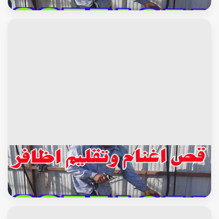
جاموس وابقار
جزغنم-جزصوف-تقليم اظافر-حلاق غنم 96751351