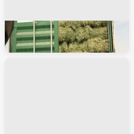
أعلاف
برسيم سوداني حجازي صافي عوده وسط ناعم