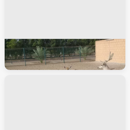
حيوانات اخرى
العبدلي ق١ مزرعة ١٩