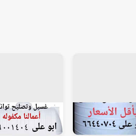
وانكى
خزان توانكى
تصليح توانكي
غسيل وتصليح جميع التوانكى