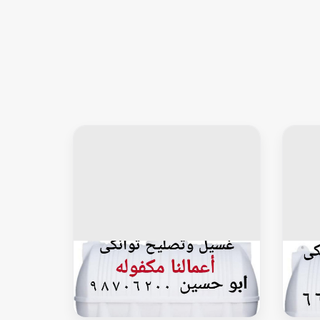
خزان توانكى
غسيل وتصليح التوانكى