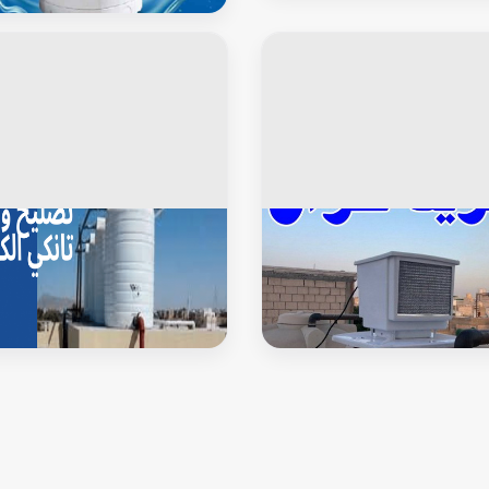
-غسيل تانكي الكويت - الاتصال
68880059
وانكى
خزان توانكى
تبريد مياه الخزان - بالكويت67601377 -
غسيل وتصليح جميع التوانكى جميع
ياه الخزانات - تبريد تانكى - تبريد
مناطق الكويت بأسعار مناسبة ابو
تبريد تانكى الماء - جهاز تبريد
99790052
 تبريد مياه التانكى بالكويت