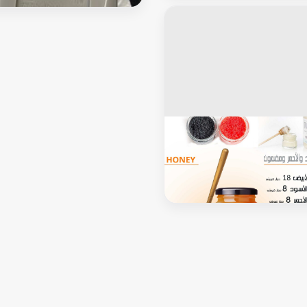
لرجال
افيار الاحمر و الاسود انتاج