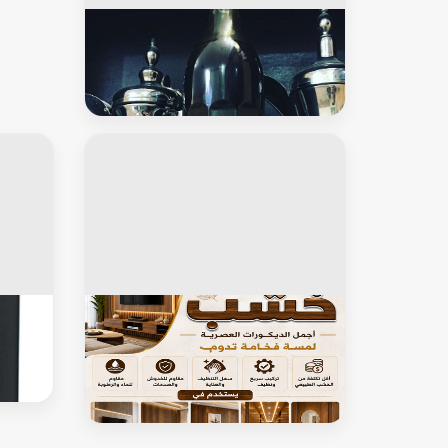
خاص للرجال
قهوة شمالية اصلية
خاص للرجال
خاص ل
بديل خشب – بديل الخشب – تركيب
منتج لع
بديل خشب – ابوشيماء📞99724355 –
بديل خشب خارجي – بديل خشب داخلي
– بديل خشب الكويت – بديل رخام –
الواح بديل الخشب – بديل خشب رخيص