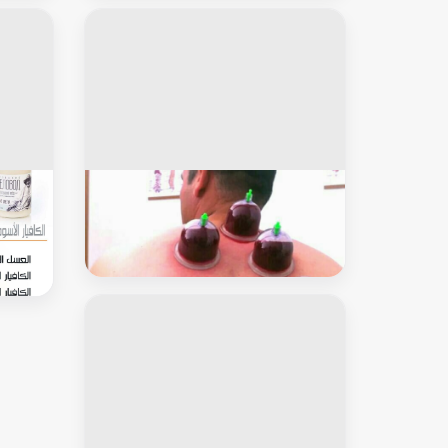
خاص للرجال
خاص ل
حجامة
عسل و ك
روسيا