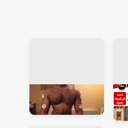
خاص للرجال
شيماء📞99724355
حجامة ابوعبدالرحمن
 رخيص
غ