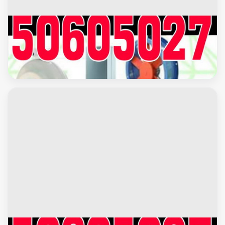
محافظة الجهراء
تركيب شفاطات - شفاط - شفاط مطبخ - شفاط حمام - شفاطات
مداخن - تركيب شفاط - فنى شفاطات - 50605027 بالكويت