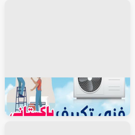
محافظة العاصمة
فني تكييف باكستاني - فنى تكييف مركزي - نشأت 67033718 - فنى
تكييف - شركة تكييف - صيانة تكييف مركزي - تصليح سنترال -
تصليح مكيف - تصليح مكيفات - تصليح تكييف