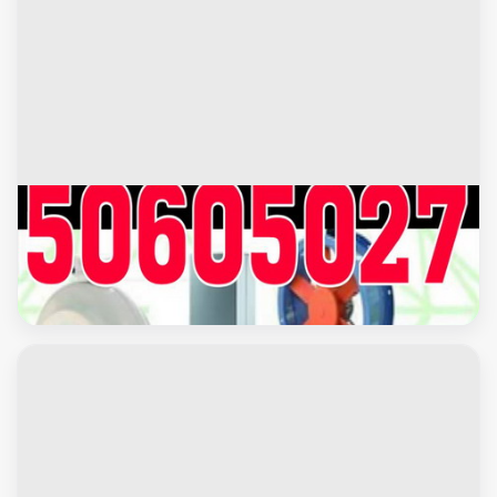
محافظة الاحمدى
تركيب شفاطات - شفاط - شفاط مطبخ - شفاط حمام - شفاطات
مداخن - تركيب شفاط - فنى شفاطات - 50605027 بالكويت