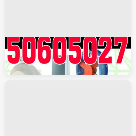
محافظة العاصمة
تركيب شفاطات - شفاط - شفاط مطبخ - شفاط حمام - شفاطات
مداخن - تركيب شفاط - فنى شفاطات - 50605027 بالكويت