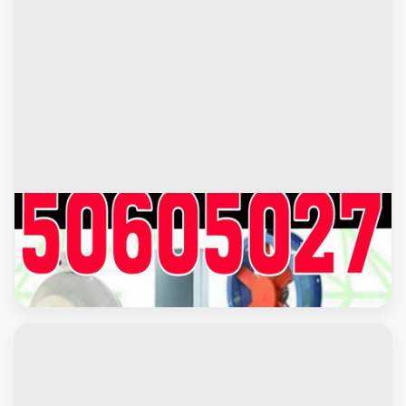
محافظة حولى
تركيب شفاطات - شفاط - شفاط مطبخ - شفاط حمام - شفاطات
مداخن - تركيب شفاط - فنى شفاطات - 50605027 بالكويت