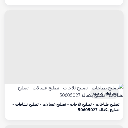
محافظة العاصمة
تصليح طباخات - تصليح ثلاجات - تصليح غسالات - تصليح نشافات -
تصليح بكفالة 50605027