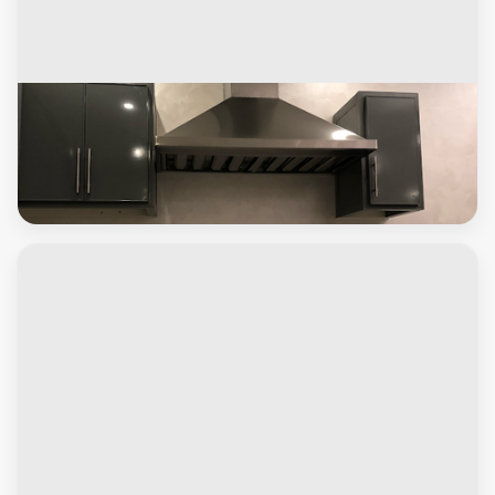
محافظة الفروانية
تركيب مداخن - فنى مداخن - اتصل 66562306 - مداخن مطابخ -
شفاط مداخن - تصليح مداخن - تنظيف مداخن - شفاطات مداخن -
مداخن - تركيب شفاطات - تفصيل مداخن - تهوية مداخن