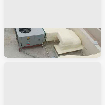
التكييف المركزى
مساح دكت التكييف المركزي - مساح سيجما - بالكويت 66781612 -
عزل اسطح - مساح الكويت - مساح دكات - فنى مساح - مساح
دكات التكييف