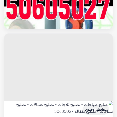
محافظة مبارك الكبير
تركيب شفاطات - شفاط - شفاط مطبخ - شفاط حمام - شفاطات
مداخن - تركيب شفاط - فنى شفاطات - 50605027 بالكويت
محافظة الاحمدى