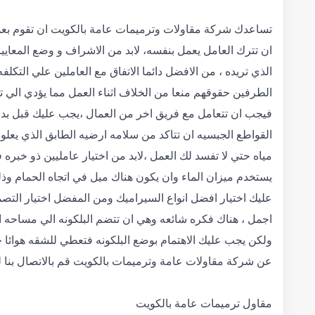
تساعدك شركة مقاولات وترميمات عامة بالكويت ان تقوم بعملي
ان تترك العامل يعمل بنفسه، لابد من الاشراف و وضع المعايي
الذي تريده ، من الافضل دائما الاتفاق مع العاملين علي التك
الطرفين حقوقهم منعا من الخلاف اثناء العمل مما يؤدي الي ت
فيجب ان تتعامل مع فريق اخر من العمال ،يجب عليك قبل بد
القواطع الجبسيه ان تتاكد من سلامه ارضيه الطابق الذي يع
مياه حتي لا تفسد لك العمل ،لابد من اختيار عامليين ذو خبر
يستخدم ميزان الماء وان يكون هناك ميل في اتجاه الحمام وذ
عليك اختيار افضل انواع السيراميك ومن المفضل اختيار التص
اجمل ، هناك فكره شائعه وهي ان تتضم البلكونه الي مساحه
ولكن يجب عليك الاهتمام بوضع البلكونه فتعطي للشقه هوائا جم
عن شركة مقاولات عامة وترميمات بالكويت قم بالاتصال بنا ل
مقاول ترميمات عامة بالكويت